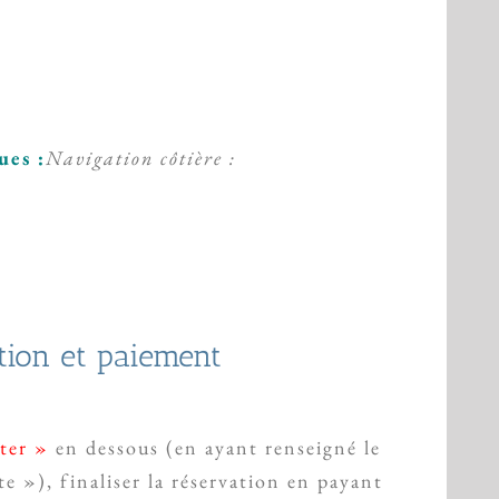
ues :
N
avigation côtière
:
tion et paiement
ter »
en dessous (en ayant renseigné le
e »), finaliser la réservation en payant