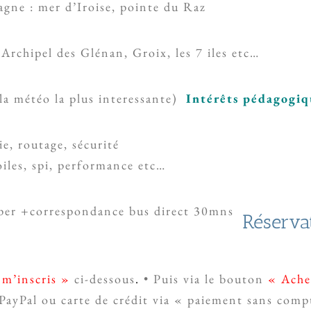
agne : mer d’Iroise, pointe du Raz
 Archipel des Glénan, Groix, les 7 iles etc…
la météo la plus interessante)
Intérêts pédagogiq
e, routage, sécurité
iles, spi, performance etc…
er +correspondance bus direct 30mns
Réserva
 m’inscris »
ci-dessous
.
• Puis via le bouton
« Ache
ayPal ou carte de crédit via « paiement sans compt