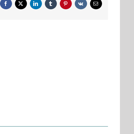
Facebook
X
LinkedIn
Tumblr
Pinterest
Vk
Email